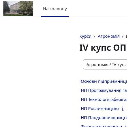
Перейти до головного вмісту
На головну
Курси
Агрономія
ІV купс ОП
Категорії курсів
Основи підприємницт
НП Програмування га
НП Технологія зберіг
НП Рослинництво
НП Плодоовочівницт
Фізичне виховання