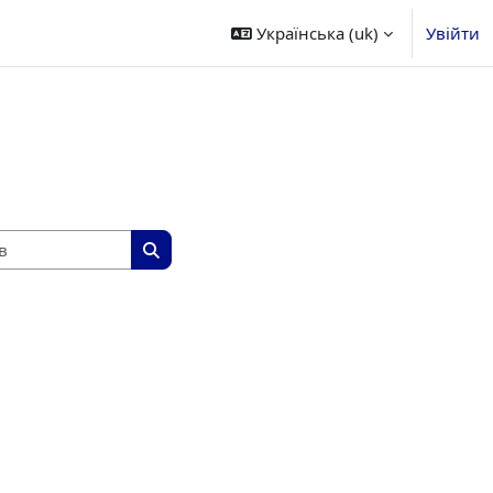
Українська ‎(uk)‎
Увійти
Пошук курсів
Пошук курсів