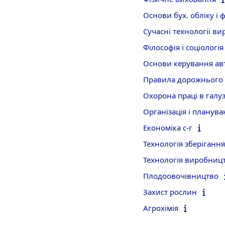
Основи бух. обліку і 
Сучасні технології в
Філософія і соціологія
Основи керування ав
Правила дорожнього 
Охорона праці в галуз
Організація і планув
Економіка с-г
Технологія зберіганн
Технологія виробницт
Плодоовочівництво
Захист рослин
Агрохімія