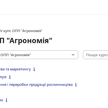
ІV купс ОПП "Агрономія"
П "Агрономія"
ва та маркетингу
лузі
ання і переробки продукції рослинництва
во