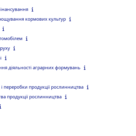
фінансування
ирощування кормових культур
томобілем
руху
і
ання діяльності аграрних формувань
я і переробки продукції рослинництва
ва продукції рослинництва